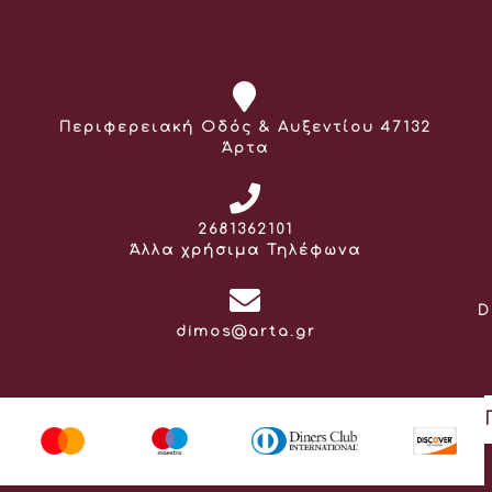
Διεύθυνση:
Περιφερειακή Οδός & Αυξεντίου 47132
Άρτα
Τηλέφωνο:
2681362101
Άλλα χρήσιμα Τηλέφωνα
D
Email:
dimos@arta.gr