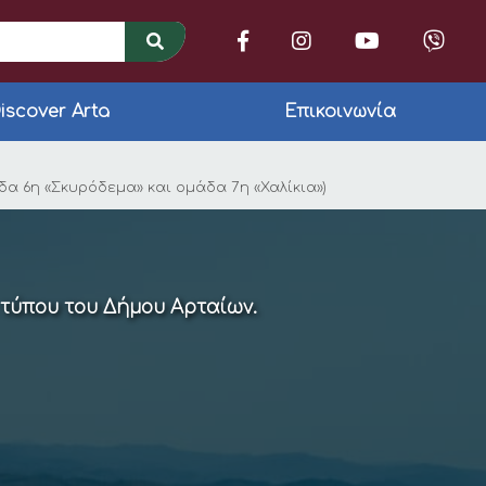
iscover Arta
Επικοινωνία
μήθεια υλικών συντή
α 6η «Σκυρόδεμα» και ομάδα 7η «Χαλίκια»)
 τύπου του Δήμου Αρταίων.