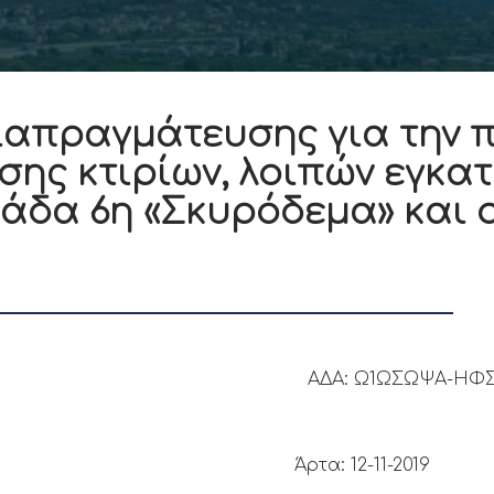
απραγμάτευσης για την 
σης κτιρίων, λοιπών εγκα
ομάδα 6η «Σκυρόδεμα» και
5840890 ΑΔΑ: Ω1ΩΣΩΨΑ-ΗΦ
τα: 12-11-2019