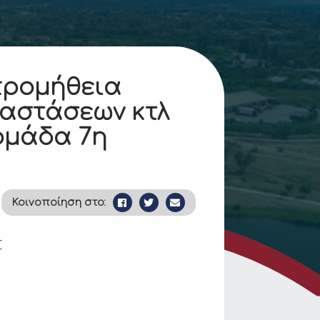
προμήθεια
ταστάσεων κτλ
 ομάδα 7η
Κοινοποίηση στο:
Σ