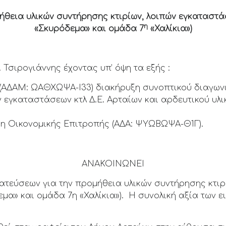
ήθεια υλικών συντήρησης κτιρίων, λοιπών εγκαταστάσ
η
«Σκυρόδεμα» και ομάδα 7
«Χαλίκια»)
Τσιρογιάννης έχοντας υπ’ όψη τα εξής :
19 (ΑΔΑM: ΩΑΘΧΩΨΑ-Ι33) διακήρυξη συνοπτικού διαγων
 εγκαταστάσεων κτλ Δ.Ε. Αρταίων και αρδευτικού υλι
ση Οικονομικής Επιτροπής (ΑΔΑ: ΨΥΩΒΩΨΑ-Θ1Γ).
ΑΝΑΚΟΙΝΩΝΕΙ
εων για την προμήθεια υλικών συντήρησης κτιρί
εμα» και ομάδα 7η «Χαλίκια»). Η συνολική αξία των 