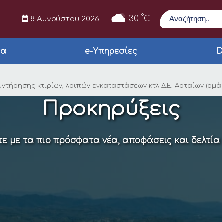
Αναζήτηση
°
30
C
8 Αυγούστου 2026
τα
e-Υπηρεσίες
D
άτευσης για την προ
ήρησης κτιρίων, λοιπών εγκαταστάσεων κτλ Δ.Ε. Αρταίων (ομάδ
Προκηρύξεις
ε με τα πιο πρόσφατα νέα, αποφάσεις και δελτία