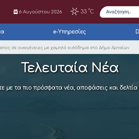
Αναζήτηση
°
33
C
6 Αυγούστου 2026
τα
e-Υπηρεσίες
D
ύνδεση ρεύματος σε 
ατος σε οικογένειες με χαμηλό εισόδημα στο Δήμο Αρταίων
Τελευταία Νέα
ε με τα πιο πρόσφατα νέα, αποφάσεις και δελτία