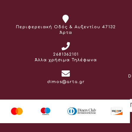
Διεύθυνση:
Περιφερειακή Οδός & Αυξεντίου 47132
Άρτα
Τηλέφωνο:
2681362101
Άλλα χρήσιμα Τηλέφωνα
D
Email:
dimos@arta.gr