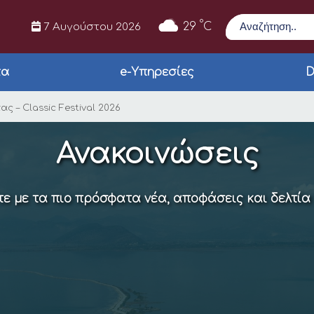
Αναζήτηση
°
29
C
7 Αυγούστου 2026
τα
e-Υπηρεσίες
D
 Οχημάτων Άρτας – Cla
ς – Classic Festival 2026
Ανακοινώσεις
ε με τα πιο πρόσφατα νέα, αποφάσεις και δελτία