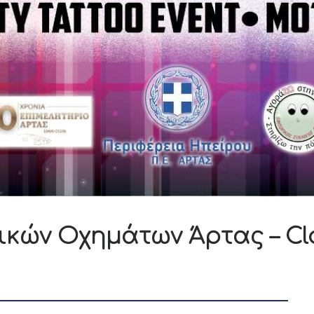
σικών Οχημάτων Άρτας – Cla