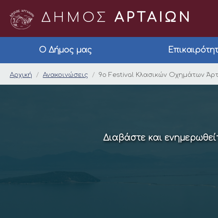
ΔΗΜΟΣ
ΑΡΤΑΙΩΝ
Ο Δήμος μας
Επικαιρότη
9ο Festival Κλασικών
Αρχική
Ανακοινώσεις
9ο Festival Κλασικών Οχημάτων Άρτα
Διαβάστε και ενημερωθείτ