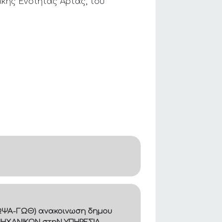
κής Ενότητας Άρτας, του
Β8ΩΨΑ-ΓΩΘ) ανακοινωση δημου