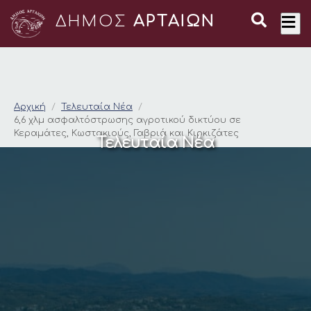
ΔΗΜΟΣ
ΑΡΤΑΙΩΝ
6,6 χλμ ασφαλτόστρω
Αρχική
Τελευταία Νέα
6,6 χλμ ασφαλτόστρωσης αγροτικού δικτύου σε
Κεραμάτες, Κωστακιούς, Γαβριά και Κιρκιζάτες
Τελευταία Νέα