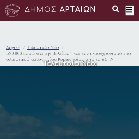
ΔΗΜΟΣ
ΑΡΤΑΙΩΝ
520.800 ευρώ για τη
Αρχική
Τελευταία Νέα
520.800 ευρώ για την βελτίωση και τον εκσυγχρονισμό του
αλιευτικού καταφυγίου Κορωνησίας από το ΕΣΠΑ
Τελευταία Νέα