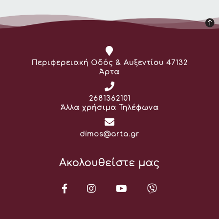
Διεύθυνση:
Περιφερειακή Οδός & Αυξεντίου 47132
Άρτα
Τηλέφωνο:
2681362101
Άλλα χρήσιμα Τηλέφωνα
Email:
dimos@arta.gr
Ακολουθείστε μας