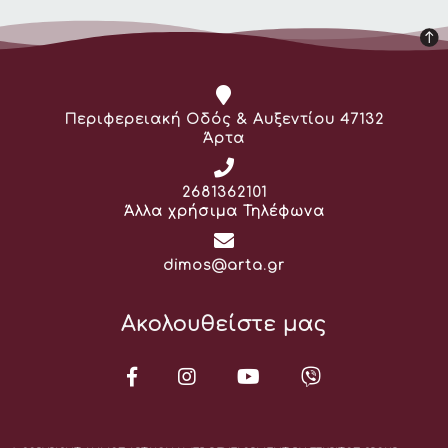
Διεύθυνση:
Περιφερειακή Οδός & Αυξεντίου 47132
Άρτα
Τηλέφωνο:
2681362101
Άλλα χρήσιμα Τηλέφωνα
Email:
dimos@arta.gr
Ακολουθείστε μας