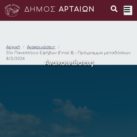
ΔΗΜΟΣ
ΑΡΤΑΙΩΝ
51ο Πανελλήνιο Εφήβ
Αρχική
Ανακοινώσεις
51ο Πανελλήνιο Εφήβων (Final 8) – Πρόγραμμα μεταδόσεων
8/5/2024
Ανακοινώσεις