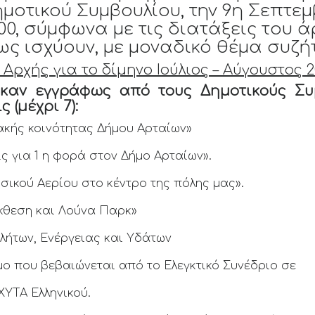
μοτικού Συμβουλίου, την 9η Σεπτε
0, σύμφωνα με τις διατάξεις του ά
όπως ισχύουν, με μοναδικό θέμα συζή
Αρχής για το δίμηνο Ιούλιος – Αύγουστος 
ηκαν εγγράφως
από τους Δημοτικούς Συ
 (μέχρι 7):
ακής κοινότητας Δήμου Αρταίων»
 για 1 η φορά στον Δήμο Αρταίων».
σικού Αερίου στο κέντρο της πόλης μας».
κθεση και Λούνα Παρκ»
λήτων, Ενέργειας και Υδάτων
μο που βεβαιώνεται από το Ελεγκτικό Συνέδριο σε
ΧΥΤΑ Ελληνικού.