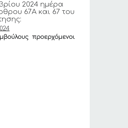
μβρίου 2024 ημέρα
ρθρου 67Α και 67 του
τησης:
2024
μβούλους προερχόμενοι