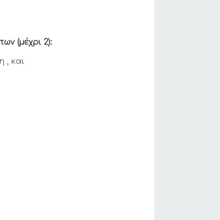
ν (μέχρι 2):
 , και