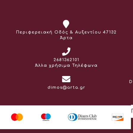
Διεύθυνση:
Περιφερειακή Οδός & Αυξεντίου 47132
Άρτα
Τηλέφωνο:
2681362101
Άλλα χρήσιμα Τηλέφωνα
D
Email:
dimos@arta.gr