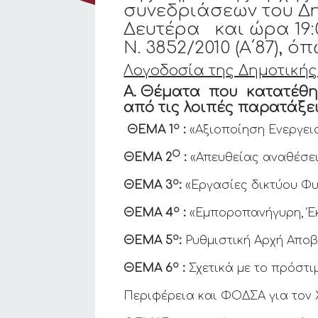
συνεδριάσεων του Δη
Δευτέρα και ώρα 19:0
Ν. 3852/2010 (Α΄87), 
Λογοδοσία της Δημοτικής 
Α.
Θέματα που κατατέθ
από τις λοιπές παρατάξεις
ο
ΘΕΜΑ 1
:
«Αξιοποίηση Ενεργει
Ο
ΘΕΜΑ 2
:
«Απευθείας αναθέσεις
ο
ΘΕΜΑ 3
:
«Εργασίες δικτύου Φυ
ο
ΘΕΜΑ 4
:
«Εμποροπανήγυρη, Έ
ο
ΘΕΜΑ 5
:
Ρυθμιστική Αρχή Αποβ
ο
ΘΕΜΑ 6
:
Σχετικά με το πρόστι
Περιφέρεια και ΦΟΔΣΑ για τον 