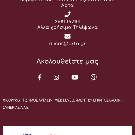
Άρτα
Τηλέφωνο:
2681362101
Άλλα χρήσιμα Τηλέφωνα
Email:
dimos@arta.gr
Ακολουθείστε μας
© COPYRIGHT ΔΗΜΟΣ ΑΡΤΑΙΩΝ | WEB DEVELOPMENT BY ΕΓΚΡΙΤΟΣ GROUP -
ΣΥΝΕΡΓΑΣΙΑ Α.Ε.