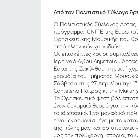
Από τον Πολιτιστικό Σύλλογο Άρ
Ο Πολιτιστικός Σύλλογος Άρτας 
πρόγραμμα IGNITE της Ευρωπαϊκ
Θρησκευτικής Μουσικής που θα π
επτά ελληνικών χορωδιών.
Οι επισκέπτες και οι συμπολίτ
Ιερό ναό Αγίου Δημητρίου Άρτας
Εστί» της Ζακύνθου, τη μικτή χ
χορωδία του Τμήματος Μουσικών
Σάββατο στις 27 Απριλίου την 
Cantelena Πάτρας κι την Μικτή 
Το Θρησκευτικό φεστιβάλ αποτε
έναν δυναμικό θεσμό για την π
το εξωτερικό. Ένα μοναδικό πολ
είναι εναρμονισμένο με το κατα
της πόλης μας και θα αποτελεί 
μας την πολύχρονη ιστορία, τα 