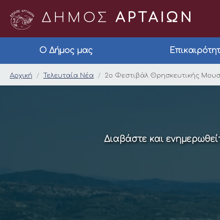
ΔΗΜΟΣ
ΑΡΤΑΙΩΝ
Ο Δήμος μας
Επικαιρότη
2ο Φεστιβάλ Θρησκε
Αρχική
Τελευταία Νέα
2ο Φεστιβάλ Θρησκευτικής Μουσ
Διαβάστε και ενημερωθείτ