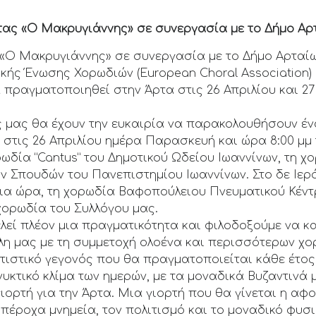
τας «Ο Μακρυγιάννης» σε συνεργασία με το Δήμο Αρτ
«Ο Μακρυγιάννης» σε συνεργασία με το Δήμο Αρταίων
ής Ένωσης Χορωδιών (European Choral Association) 
ραγματοποιηθεί στην Άρτα στις 26 Απριλίου και 27 
ες μας θα έχουν την ευκαιρία να παρακολουθήσουν έν
 στις 26 Απριλίου ημέρα Παρασκευή και ώρα 8:00 μμ
ορωδία “Cantus” του Δημοτικού Ωδείου Ιωαννίνων, τη 
 Σπουδών του Πανεπιστημίου Ιωαννίνων. Στο δε Ιερό
ίδια ώρα, τη χορωδία Βαφοπούλειου Πνευματικού Κέν
χορωδία του Συλλόγου μας.
λεί πλέον μια πραγματικότητα και φιλοδοξούμε να κ
όλη μας με τη συμμετοχή ολοένα και περισσότερων χο
ιτιστικό γεγονός που θα πραγματοποιείται κάθε έτο
νυκτικό κλίμα των ημερών, με τα μοναδικά Βυζαντινά 
γιορτή για την Άρτα. Μια γιορτή που θα γίνεται η αφ
υπέροχα μνημεία, τον πολιτισμό και το μοναδικό φυσι