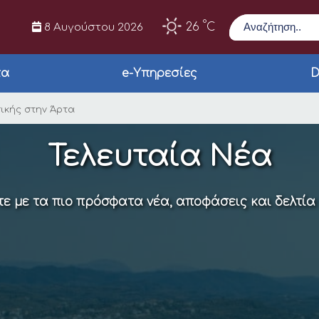
Αναζήτηση
°
26
C
8 Αυγούστου 2026
τα
e-Υπηρεσίες
D
υτικής Μουσικής στη
ικής στην Άρτα
Τελευταία Νέα
ε με τα πιο πρόσφατα νέα, αποφάσεις και δελτία