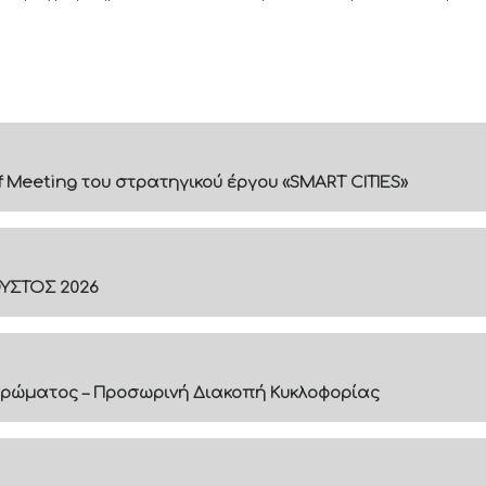
f Meeting του στρατηγικού έργου «SMART CITIES»
ΟΥΣΤΟΣ 2026
ρώματος – Προσωρινή Διακοπή Κυκλοφορίας