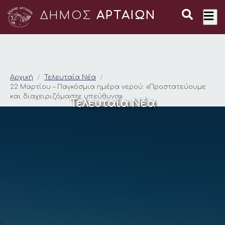
ΔΗΜΟΣ
ΑΡΤΑΙΩΝ
22 Μαρτίου – Παγκό
Αρχική
Τελευταία Νέα
22 Μαρτίου – Παγκόσμια ημέρα νερού: «Προστατεύουμε
και διαχειριζόμαστε υπεύθυνα»
Τελευταία Νέα