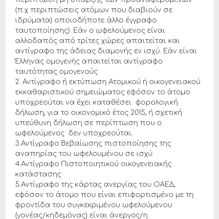
(π.χ περιπτώσεις ατόμων που διαβιούν σε
ιδρύματα) οποιοδήποτε άλλο έγγραφο
ταυτοποίησης). Εάν ο ωφελούμενος είναι
αλλοδαπός από τρίτες χώρες απαιτείται και
αντίγραφο της άδειας διαμονής εν ισχύ. Εάν είναι
Έλληνας ομογενής απαιτείται αντίγραφο
ταυτότητας ομογενούς
2. Αντίγραφο ή εκτύπωση Ατομικού ή οικογενειακού
εκκαθαριστικού σημειώματος εφόσον το άτομο
υποχρεούται να έχει καταθέσει φορολογική
δήλωση, για το οικονομικό έτος 2015, ή σχετική
υπεύθυνη δήλωση σε περίπτωση που ο
ωφελούμενος δεν υποχρεούται.
3.Αντίγραφο Βεβαίωσης πιστοποίησης της
αναπηρίας του ωφελουμένου σε ισχύ.
4.Αντίγραφο Πιστοποιητικού οικογενειακής
κατάστασης
5.Αντίγραφο της κάρτας ανεργίας του ΟΑΕΔ,
εφόσον το άτομο που είναι επιφορτισμένο με τη
φροντίδα του συγκεκριμένου ωφελούμενου
(γονέας/κηδεμόνας) είναι άνεργος/η.