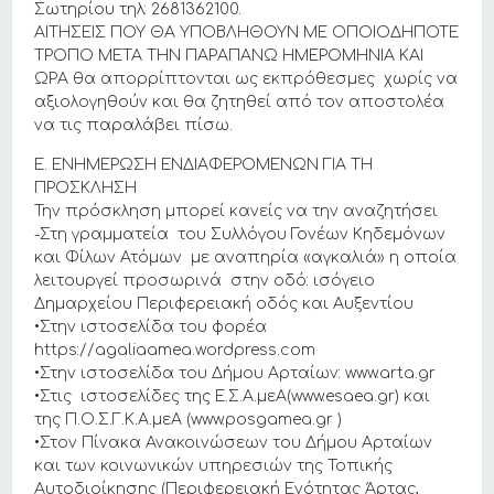
Σωτηρίου τηλ: 2681362100.
ΑΙΤΗΣΕΙΣ ΠΟΥ ΘΑ ΥΠΟΒΛΗΘΟΥΝ ΜΕ ΟΠΟΙΟΔΗΠΟΤΕ
ΤΡΟΠΟ ΜΕΤΑ ΤΗΝ ΠΑΡΑΠΑΝΩ ΗΜΕΡΟΜΗΝΙΑ ΚΑΙ
ΩΡΑ θα απορρίπτονται ως εκπρόθεσμες χωρίς να
αξιολογηθούν και θα ζητηθεί από τον αποστολέα
να τις παραλάβει πίσω.
Ε. ΕΝΗΜΕΡΩΣΗ ΕΝΔΙΑΦΕΡΟΜΕΝΩΝ ΓΙΑ ΤΗ
ΠΡΟΣΚΛΗΣΗ
Την πρόσκληση μπορεί κανείς να την αναζητήσει
-Στη γραμματεία του Συλλόγου Γονέων Κηδεμόνων
και Φίλων Ατόμων με αναπηρία «αγκαλιά» η οποία
λειτουργεί προσωρινά στην οδό: ισόγειο
Δημαρχείου Περιφερειακή οδός και Αυξεντίου
•Στην ιστοσελίδα του φορέα
https://agaliaamea.wordpress.com
•Στην ιστοσελίδα του Δήμου Αρταίων: www.arta.gr
•Στις ιστοσελίδες της Ε.Σ.Α.μεΑ(www.esaea.gr) και
της Π.Ο.Σ.Γ.Κ.Α.μεΑ (www.posgamea.gr )
•Στον Πίνακα Ανακοινώσεων του Δήμου Αρταίων
και των κοινωνικών υπηρεσιών της Τοπικής
Αυτοδιοίκησης (Περιφερειακή Ενότητας Άρτας,