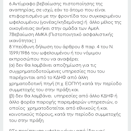
6.Αντίγραφο βεβαίωσης πιστοποίησης της
αναπηρίας, σε ισχύ, εάν το άτομο που είναι
επιφορτισμένο με την φροντίδα του συγκεκριμένου
ωφελουμένου (γονέας/κηδεμόνας) ή άλλο μέλος της
οικογένειας ανήκει στην ομάδα των ΑμεΑ.
7.Βεβαίωση ΑΜΚΑ (Πιστοποιητικό ασφαλιστικής
ικανότητας )
8.Υπεύθυνη δήλωση του άρθρου 8 παρ. 4 του Ν.
1599/1986 του ωφελουμένου ή του νόμιμου
εκπροσώπου που να αναφέρει:
(α) δεν θα λαμβάνει αποζημίωση για τις
συγχρηματοδοτούμενες υπηρεσίες που του
παρέχονται από το ΚΔΗΦ από άλλη
χρηματοδοτική πηγή (π.χ. ΕΟΠΥΥ) κατά την περίοδο
συμμετοχής του στην πράξη και
(β) δεν θα λαμβάνει υπηρεσίες από άλλο ΚΔΗΦ ή
άλλο φορέα παροχής παρεμφερών υπηρεσιών, ο
οποίος χρηματοδοτείται από εθνικούς ή και
κοινοτικούς πόρους, κατά την περίοδο συμμετοχής
του στην πράξη.