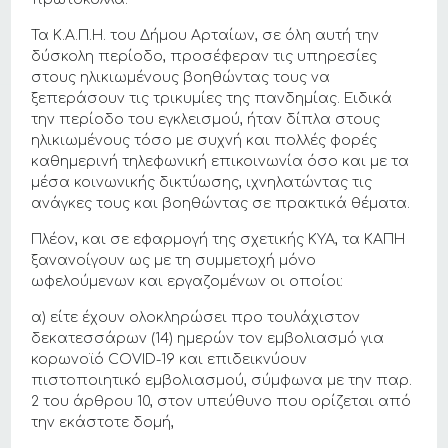
Τα Κ.Α.Π.Η. του Δήμου Αρταίων, σε όλη αυτή την
δύσκολη περίοδο, προσέφεραν τις υπηρεσίες
στους ηλικιωμένους βοηθώντας τους να
ξεπεράσουν τις τρικυμίες της πανδημίας. Ειδικά
την περίοδο του εγκλεισμού, ήταν δίπλα στους
ηλικιωμένους τόσο με συχνή και πολλές φορές
καθημερινή τηλεφωνική επικοινωνία όσο και με τα
μέσα κοινωνικής δικτύωσης, ιχνηλατώντας τις
ανάγκες τους και βοηθώντας σε πρακτικά θέματα.
Πλέον, και σε εφαρμογή της σχετικής ΚΥΑ, τα ΚΑΠΗ
ξανανοίγουν ως με τη συμμετοχή μόνο
ωφελούμενων και εργαζομένων οι οποίοι:
α) είτε έχουν ολοκληρώσει προ τουλάχιστον
δεκατεσσάρων (14) ημερών τον εμβολιασμό για
κορωνοϊό COVID-19 και επιδεικνύουν
πιστοποιητικό εμβολιασμού, σύμφωνα με την παρ.
2 του άρθρου 10, στον υπεύθυνο που ορίζεται από
την εκάστοτε δομή,