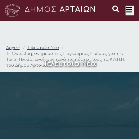
ΔΗΜΟΣ
ΑΡΤΑΙΩΝ
1η Οκτώβρη, ανήμερα 
Αρχική
Τελευταία Νέα
1η Οκτώβρη, ανήμερα της Παγκόσμιας Ημέρας για την
Τρίτη Ηλικία, ανοίγουν ξανά τις πόρτες τους τα Κ.Α.Π.Η.
Τελευταία Νέα
του Δήμου Αρταίων